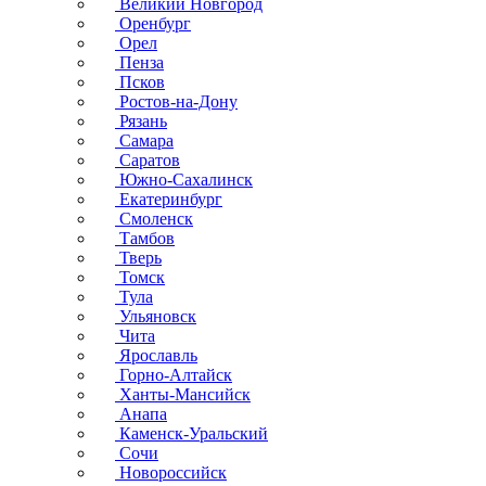
Великий Новгород
Оренбург
Орел
Пенза
Псков
Ростов-на-Дону
Рязань
Самара
Саратов
Южно-Сахалинск
Екатеринбург
Смоленск
Тамбов
Тверь
Томск
Тула
Ульяновск
Чита
Ярославль
Горно-Алтайск
Ханты-Мансийск
Анапа
Каменск-Уральский
Сочи
Новороссийск