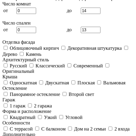
Число комнат
от
до
Число спален
от
до
Отделка фасада
Облицовочный кирпич
Декоративная штукатурка
Дерево
Камень
Архитектурный стиль
Русский
Классический
Современный
Оригинальный
Крыша
Односкатная
Двускатная
Плоская
Вальмовая
Остекление
Панорамное остекление
Второй свет
Гараж
1 гараж
2 гаража
Форма и расположение
Квадратный
Узкий
Угловой
Особенности
С террасой
С балконом
Дом на 2 семьи
2 входа
Дополнительно