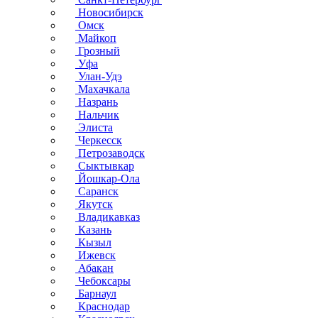
Новосибирск
Омск
Майкоп
Грозный
Уфа
Улан-Удэ
Махачкала
Назрань
Нальчик
Элиста
Черкесск
Петрозаводск
Сыктывкар
Йошкар-Ола
Саранск
Якутск
Владикавказ
Казань
Кызыл
Ижевск
Абакан
Чебоксары
Барнаул
Краснодар