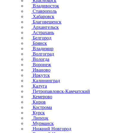
Красноярск
Владивосток
Ставрополь
Хабаровск
Благовещенск
Архангельск
Астрахань
Белгород
Брянск
Владимир
Волгоград
Вологда
Воронеж
Иваново
Иркутск
Калининград
Калуга
Петропавловск-Камчатский
Кемерово
Киров
Кострома
Курск
Липецк
Мурманск
Нижний Новгород