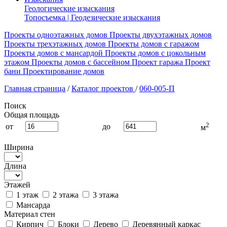
Геологические изыскания
Топосъемка | Геодезические изыскания
Проекты одноэтажных домов
Проекты двухэтажных домов
Проекты трехэтажных домов
Проекты домов с гаражом
Проекты домов с мансардой
Проекты домов с цокольным
этажом
Проекты домов с бассейном
Проект гаража
Проект
бани
Проектирование домов
Главная страница
/
Каталог проектов
/
060-005-П
Поиск
Общая площадь
2
от
до
м
Ширина
Длина
Этажей
1 этаж
2 этажа
3 этажа
Мансарда
Материал стен
Кирпич
Блоки
Дерево
Деревянный каркас