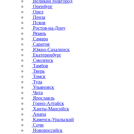
Великий Новгород
Оренбург
Орел
Пенза
Псков
Ростов-на-Дону
Рязань
Самара
Саратов
Южно-Сахалинск
Екатеринбург
Смоленск
Тамбов
Тверь
Томск
Тула
Ульяновск
Чита
Ярославль
Горно-Алтайск
Ханты-Мансийск
Анапа
Каменск-Уральский
Сочи
Новороссийск