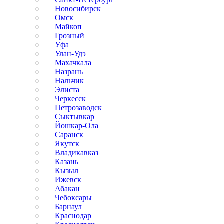
Новосибирск
Омск
Майкоп
Грозный
Уфа
Улан-Удэ
Махачкала
Назрань
Нальчик
Элиста
Черкесск
Петрозаводск
Сыктывкар
Йошкар-Ола
Саранск
Якутск
Владикавказ
Казань
Кызыл
Ижевск
Абакан
Чебоксары
Барнаул
Краснодар