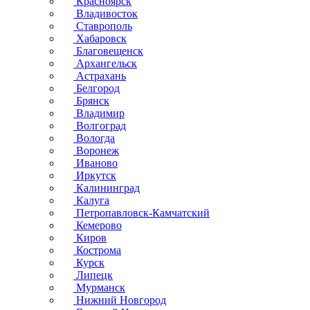
Красноярск
Владивосток
Ставрополь
Хабаровск
Благовещенск
Архангельск
Астрахань
Белгород
Брянск
Владимир
Волгоград
Вологда
Воронеж
Иваново
Иркутск
Калининград
Калуга
Петропавловск-Камчатский
Кемерово
Киров
Кострома
Курск
Липецк
Мурманск
Нижний Новгород