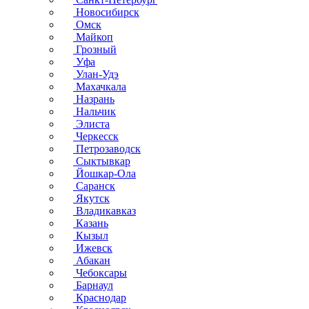
Новосибирск
Омск
Майкоп
Грозный
Уфа
Улан-Удэ
Махачкала
Назрань
Нальчик
Элиста
Черкесск
Петрозаводск
Сыктывкар
Йошкар-Ола
Саранск
Якутск
Владикавказ
Казань
Кызыл
Ижевск
Абакан
Чебоксары
Барнаул
Краснодар