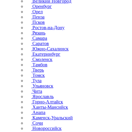
Великий Новгород
Оренбург
Орел
Пенза
Псков
Ростов-на-Дону
Рязань
Самара
Саратов
Южно-Сахалинск
Екатеринбург
Смоленск
Тамбов
Тверь
Томск
Тула
Ульяновск
Чита
Ярославль
Горно-Алтайск
Ханты-Мансийск
Анапа
Каменск-Уральский
Сочи
Новороссийск