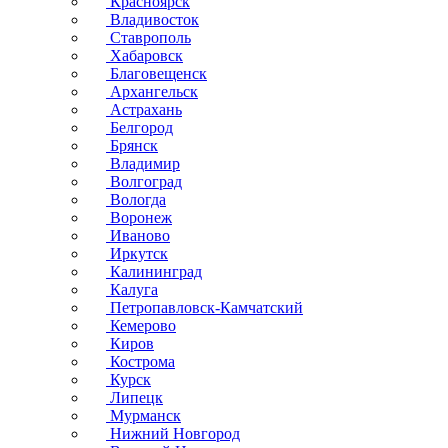
Красноярск
Владивосток
Ставрополь
Хабаровск
Благовещенск
Архангельск
Астрахань
Белгород
Брянск
Владимир
Волгоград
Вологда
Воронеж
Иваново
Иркутск
Калининград
Калуга
Петропавловск-Камчатский
Кемерово
Киров
Кострома
Курск
Липецк
Мурманск
Нижний Новгород