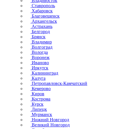
Владивосток
Ставрополь
Хабаровск
Благовещенск
Архангельск
Астрахань
Белгород
Брянск
Владимир
Волгоград
Вологда
Воронеж
Иваново
Иркутск
Калининград
Калуга
Петропавловск-Камчатский
Кемерово
Киров
Кострома
Курск
Липецк
Мурманск
Нижний Новгород
Великий Новгород