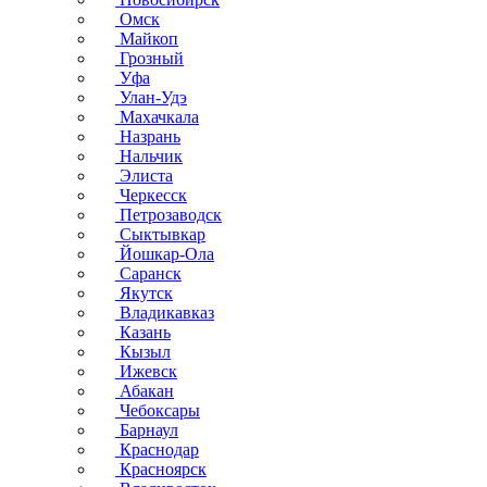
Омск
Майкоп
Грозный
Уфа
Улан-Удэ
Махачкала
Назрань
Нальчик
Элиста
Черкесск
Петрозаводск
Сыктывкар
Йошкар-Ола
Саранск
Якутск
Владикавказ
Казань
Кызыл
Ижевск
Абакан
Чебоксары
Барнаул
Краснодар
Красноярск