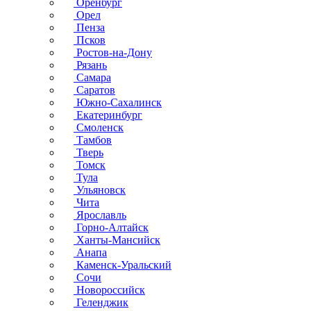
Оренбург
Орел
Пенза
Псков
Ростов-на-Дону
Рязань
Самара
Саратов
Южно-Сахалинск
Екатеринбург
Смоленск
Тамбов
Тверь
Томск
Тула
Ульяновск
Чита
Ярославль
Горно-Алтайск
Ханты-Мансийск
Анапа
Каменск-Уральский
Сочи
Новороссийск
Геленджик