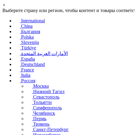
×
Выберите страну или регион, чтобы контент и товары соотве
International
China
България
Polska
Slovenija
Türkiye
الأمارات العربية المتحدة
España
Deutschland
France
Italia
Россия
Москва
Нижний Тагил
Севастополь
Тольятти
Симферополь
Челябинск
Пермь
Тюмень
Санкт-Петербург
Новосибирск