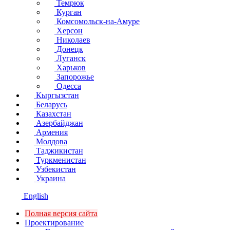
Темрюк
Курган
Комсомольск-на-Амуре
Херсон
Николаев
Донецк
Луганск
Харьков
Запорожье
Одесса
Кыргызстан
Беларусь
Казахстан
Азербайджан
Армения
Молдова
Таджикистан
Туркменистан
Узбекистан
Украина
English
Полная версия сайта
Проектирование